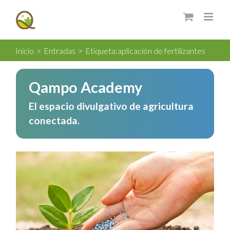
Saltar
al
contenido
Inicio
>
Entradas
>
Etiqueta:
aplicación de fertilizantes
Qampo Academy
El espacio divulgativo de agricultura
conectada.