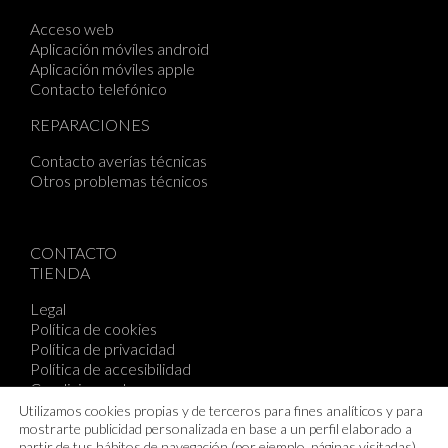
Acceso web
Aplicación móviles android
Aplicación móviles apple
Contacto telefónico
REPARACIONES
Contacto averías técnicas
Otros problemas técnicos
CONTACTO
TIENDA
Legal
Política de cookies
Política de privacidad
Política de accesibilidad
Condiciones de compra
QAMPO SL todos los derechos reservados
Utilizamos cookies propias y de terceros para fines analíticos y para
mostrarte publicidad personalizada en base a un perfil elaborado a
partir de tus hábitos de navegación (por ejemplo, páginas visitadas).