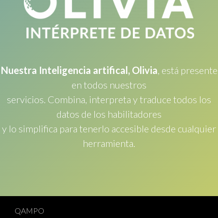
Nuestra Inteligencia artifical, Olivia
, está presente
en todos nuestros
servicios. Combina, interpreta y traduce todos los
datos de los habilitadores
y lo simplifica para tenerlo accesible desde cualquier
herramienta.
QAMPO