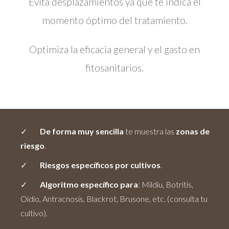
Evita desplazamientos ya que te indica el
momento óptimo del tratamiento.
Optimiza la eficacia general y el gasto en
fitosanitarios.
De forma muy sencilla
te muestra las
zonas de
riesgo
.
Riesgos específicos por cultivos
.
Algoritmo específico para
: Mildiu, Botritis,
Oídio, Antracnosis, Blackrot, Brusone, etc. (consulta tu
cultivo).