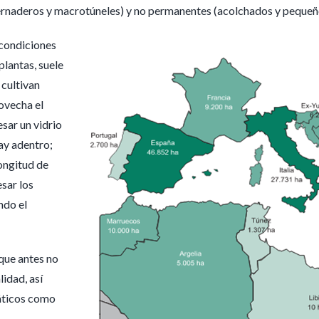
ernaderos y macrotúneles) y no permanentes (acolchados y pequeño
 condiciones
plantas, suele
 cultivan
ovecha el
esar un vidrio
hay adentro;
longitud de
esar los
ndo el
que antes no
lidad, así
máticos como