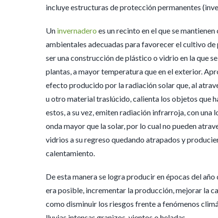
incluye estructuras de protección permanentes (inv
Un
invernadero
es un recinto en el que se mantienen
ambientales adecuadas para favorecer el cultivo de 
ser una construcción de plástico o vidrio en la que se
plantas, a mayor temperatura que en el exterior. Apr
efecto producido por la radiación solar que, al atrav
u otro material traslúcido, calienta los objetos que 
estos, a su vez, emiten radiación infrarroja, con una 
onda mayor que la solar, por lo cual no pueden atrav
vidrios a su regreso quedando atrapados y producie
calentamiento.
De esta manera se logra producir en épocas del año 
era posible, incrementar la producción, mejorar la ca
como disminuir los riesgos frente a fenómenos cli
lluvias intensas granizos, vientos o heladas.